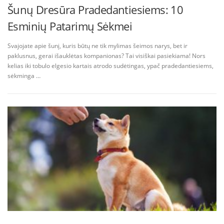
Šunų Dresūra Pradedantiesiems: 10
Esminių Patarimų Sėkmei
Svajojate apie šunį, kuris būtų ne tik mylimas šeimos narys, bet ir
paklusnus, gerai išauklėtas kompanionas? Tai visiškai pasiekiama! Nors
kelias iki tobulo elgesio kartais atrodo sudėtingas, ypač pradedantiesiems,
sėkminga …