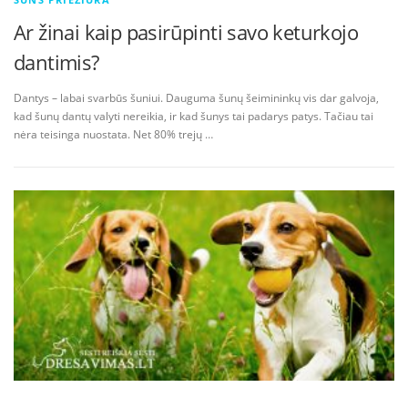
Ar žinai kaip pasirūpinti savo keturkojo
dantimis?
Dantys – labai svarbūs šuniui. Dauguma šunų šeimininkų vis dar galvoja,
kad šunų dantų valyti nereikia, ir kad šunys tai padarys patys. Tačiau tai
nėra teisinga nuostata. Net 80% trejų …