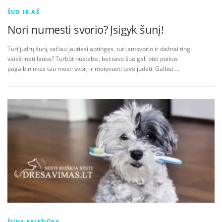
ŠUO IR AŠ
Nori numesti svorio? Įsigyk šunį!
Turi judrų šunį, tačiau jautiesi aptingęs, turi antsvorio ir dažnai tingi
vaikštinėti lauke? Turbūt nustebsi, bet tavo šuo gali būti puikus
pagalbininkas tau mesti svorį ir motyvuoti tave judėti. Galbūt …
ŠUNS PRIEŽIŪRA