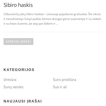
Sibiro haskis
Užburiančių akių Sibiro haskiai – Lietuvoje populiarūs gražuoliai. Šie vikrūs
ir nenuilstantys šunys puikūs šeimos draugai gerai sutariantys ir su vaikais
ir su kitais šunimis. Jie taip pat ištikimi ir …
N
a
SENESNI ĮRAŠAI
v
i
g
a
KATEGORIJOS
c
i
Dresūra
Šuns priežiūra
j
Šunų veislės
Šuo ir aš
a
t
NAUJAUSI ĮRAŠAI
a