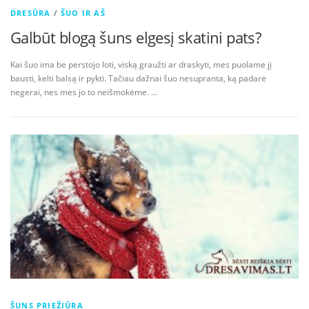
DRESŪRA
/
ŠUO IR AŠ
Galbūt blogą šuns elgesį skatini pats?
Kai šuo ima be perstojo loti, viską graužti ar draskyti, mes puolame jį
bausti, kelti balsą ir pykti. Tačiau dažnai šuo nesupranta, ką padarė
negerai, nes mes jo to neišmokėme. …
ŠUNS PRIEŽIŪRA