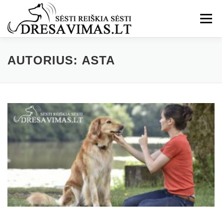
Eiti
prie
Meniu
turinio
AUTORIUS:
ASTA