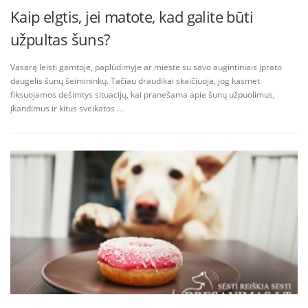
Kaip elgtis, jei matote, kad galite būti
užpultas šuns?
Vasarą leisti gamtoje, paplūdimyje ar mieste su savo augintiniais įprato
daugelis šunų šeimininkų. Tačiau draudikai skaičiuoja, jog kasmet
fiksuojamos dešimtys situacijų, kai pranešama apie šunų užpuolimus,
įkandimus ir kitus sveikatos …