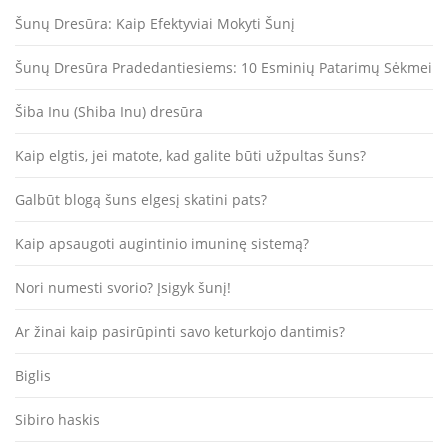
r
Šunų Dresūra: Kaip Efektyviai Mokyti Šunį
p
į
Šunų Dresūra Pradedantiesiems: 10 Esminių Patarimų Sėkmei
r
Šiba Inu (Shiba Inu) dresūra
a
š
Kaip elgtis, jei matote, kad galite būti užpultas šuns?
ų
Galbūt blogą šuns elgesį skatini pats?
Kaip apsaugoti augintinio imuninę sistemą?
Nori numesti svorio? Įsigyk šunį!
Ar žinai kaip pasirūpinti savo keturkojo dantimis?
Biglis
Sibiro haskis