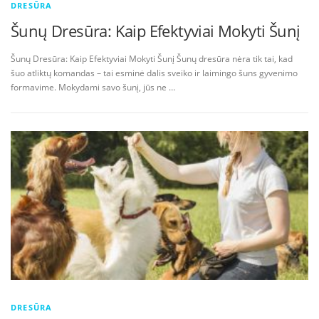
DRESŪRA
Šunų Dresūra: Kaip Efektyviai Mokyti Šunį
Šunų Dresūra: Kaip Efektyviai Mokyti Šunį Šunų dresūra nėra tik tai, kad
šuo atliktų komandas – tai esminė dalis sveiko ir laimingo šuns gyvenimo
formavime. Mokydami savo šunį, jūs ne …
DRESŪRA