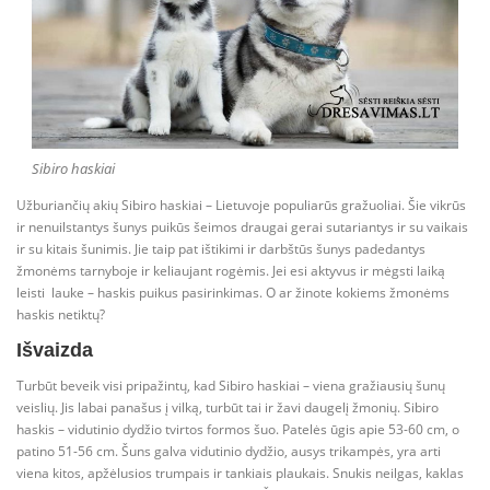
Sibiro haskiai
Užburiančių akių Sibiro haskiai – Lietuvoje populiarūs gražuoliai. Šie vikrūs
ir nenuilstantys šunys puikūs šeimos draugai gerai sutariantys ir su vaikais
ir su kitais šunimis. Jie taip pat ištikimi ir darbštūs šunys padedantys
žmonėms tarnyboje ir keliaujant rogėmis. Jei esi aktyvus ir mėgsti laiką
leisti lauke – haskis puikus pasirinkimas. O ar žinote kokiems žmonėms
haskis netiktų?
Išvaizda
Turbūt beveik visi pripažintų, kad Sibiro haskiai – viena gražiausių šunų
veislių. Jis labai panašus į vilką, turbūt tai ir žavi daugelį žmonių. Sibiro
haskis – vidutinio dydžio tvirtos formos šuo. Patelės ūgis apie 53-60 cm, o
patino 51-56 cm. Šuns galva vidutinio dydžio, ausys trikampės, yra arti
viena kitos, apžėlusios trumpais ir tankiais plaukais. Snukis neilgas, kaklas