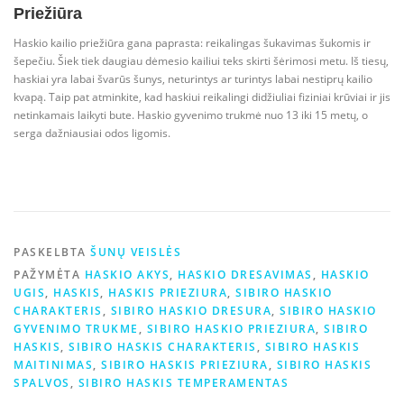
Priežiūra
Haskio kailio priežiūra gana paprasta: reikalingas šukavimas šukomis ir
šepečiu. Šiek tiek daugiau dėmesio kailiui teks skirti šėrimosi metu. Iš tiesų,
haskiai yra labai švarūs šunys, neturintys ar turintys labai nestiprų kailio
kvapą. Taip pat atminkite, kad haskiui reikalingi didžiuliai fiziniai krūviai ir jis
netinkamais laikyti bute. Haskio gyvenimo trukmė nuo 13 iki 15 metų, o
serga dažniausiai odos ligomis.
PASKELBTA
ŠUNŲ VEISLĖS
PAŽYMĖTA
HASKIO AKYS
,
HASKIO DRESAVIMAS
,
HASKIO
UGIS
,
HASKIS
,
HASKIS PRIEZIURA
,
SIBIRO HASKIO
CHARAKTERIS
,
SIBIRO HASKIO DRESURA
,
SIBIRO HASKIO
GYVENIMO TRUKME
,
SIBIRO HASKIO PRIEZIURA
,
SIBIRO
HASKIS
,
SIBIRO HASKIS CHARAKTERIS
,
SIBIRO HASKIS
MAITINIMAS
,
SIBIRO HASKIS PRIEZIURA
,
SIBIRO HASKIS
SPALVOS
,
SIBIRO HASKIS TEMPERAMENTAS