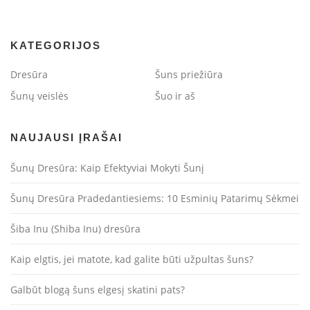
KATEGORIJOS
Dresūra
Šuns priežiūra
Šunų veislės
Šuo ir aš
NAUJAUSI ĮRAŠAI
Šunų Dresūra: Kaip Efektyviai Mokyti Šunį
Šunų Dresūra Pradedantiesiems: 10 Esminių Patarimų Sėkmei
Šiba Inu (Shiba Inu) dresūra
Kaip elgtis, jei matote, kad galite būti užpultas šuns?
Galbūt blogą šuns elgesį skatini pats?