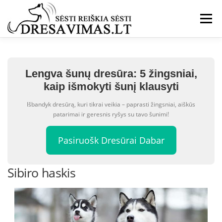
Eiti
prie
Meniu
turinio
Lengva šunų dresūra: 5 žingsniai,
kaip išmokyti šunį klausyti
Išbandyk dresūrą, kuri tikrai veikia – paprasti žingsniai, aiškūs
patarimai ir geresnis ryšys su tavo šunimi!
Pasiruošk Dresūrai Dabar
Sibiro haskis