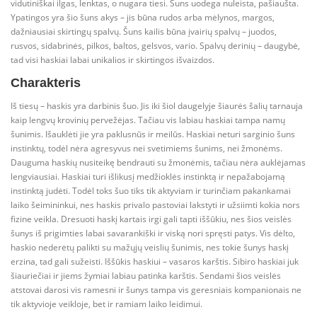
vidutiniškai ilgas, lenktas, o nugara tiesi. Šuns uodega nuleista, pašiaušta.
Ypatingos yra šio šuns akys – jis būna rudos arba mėlynos, margos,
dažniausiai skirtingų spalvų. Šuns kailis būna įvairių spalvų – juodos,
rusvos, sidabrinės, pilkos, baltos, gelsvos, vario. Spalvų derinių – daugybė,
tad visi haskiai labai unikalios ir skirtingos išvaizdos.
Charakteris
Iš tiesų – haskis yra darbinis šuo. Jis iki šiol daugelyje šiaurės šalių tarnauja
kaip lengvų krovinių pervežėjas. Tačiau vis labiau haskiai tampa namų
šunimis. Išauklėti jie yra paklusnūs ir meilūs. Haskiai neturi sarginio šuns
instinktų, todėl nėra agresyvus nei svetimiems šunims, nei žmonėms.
Dauguma haskių nusiteikę bendrauti su žmonėmis, tačiau nėra auklėjamas
lengviausiai. Haskiai turi išlikusį medžioklės instinktą ir nepažabojamą
instinktą judėti. Todėl toks šuo tiks tik aktyviam ir turinčiam pakankamai
laiko šeimininkui, nes haskis privalo pastoviai lakstyti ir užsiimti kokia nors
fizine veikla. Dresuoti haskį kartais irgi gali tapti iššūkiu, nes šios veislės
šunys iš prigimties labai savarankiški ir viską nori spręsti patys. Vis dėlto,
haskio nederėtų palikti su mažųjų veislių šunimis, nes tokie šunys haskį
erzina, tad gali sužeisti. Iššūkis haskiui – vasaros karštis. Sibiro haskiai juk
šiauriečiai ir jiems žymiai labiau patinka karštis. Sendami šios veislės
atstovai darosi vis ramesni ir šunys tampa vis geresniais kompanionais ne
tik aktyvioje veikloje, bet ir ramiam laiko leidimui.