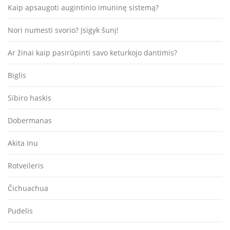
Kaip apsaugoti augintinio imuninę sistemą?
Nori numesti svorio? Įsigyk šunį!
Ar žinai kaip pasirūpinti savo keturkojo dantimis?
Biglis
Sibiro haskis
Dobermanas
Akita Inu
Rotveileris
Čichuachua
Pudelis