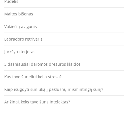
Pudelis
Maltos bišonas
Vokiečių aviganis
Labradoro retriveris
Jorkšyro terjeras
3 dažniausiai daromos dresūros klaidos
Kas tavo šuneliui kelia stresą?
Kaip išugdyti šuniuką į paklusnų ir išmintingą šunį?
Ar žinai, koks tavo šuns intelektas?