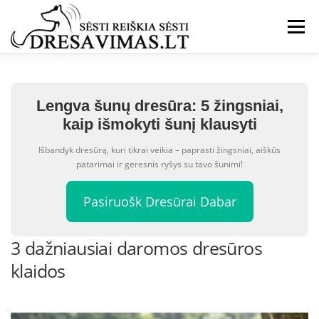
Eiti
prie
Meniu
turinio
Lengva šunų dresūra: 5 žingsniai,
kaip išmokyti šunį klausyti
Išbandyk dresūrą, kuri tikrai veikia – paprasti žingsniai, aiškūs
patarimai ir geresnis ryšys su tavo šunimi!
Pasiruošk Dresūrai Dabar
3 dažniausiai daromos dresūros
klaidos