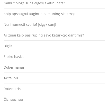
Galbūt blogą šuns elgesį skatini pats?
Kaip apsaugoti augintinio imuninę sistemą?
Nori numesti svorio? Įsigyk šunį!
Ar žinai kaip pasirūpinti savo keturkojo dantimis?
Biglis
Sibiro haskis
Dobermanas
Akita Inu
Rotveileris
Čichuachua