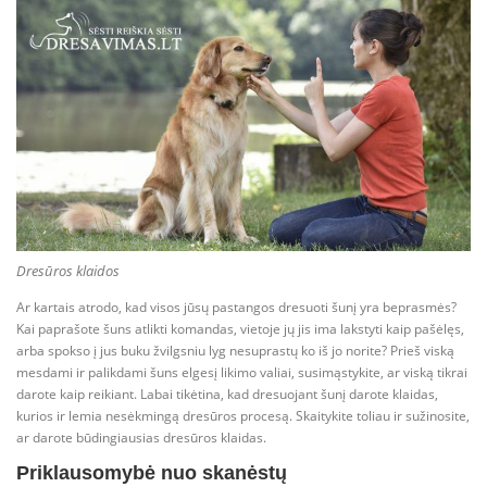
Dresūros klaidos
Ar kartais atrodo, kad visos jūsų pastangos dresuoti šunį yra beprasmės?
Kai paprašote šuns atlikti komandas, vietoje jų jis ima lakstyti kaip pašėlęs,
arba spokso į jus buku žvilgsniu lyg nesuprastų ko iš jo norite? Prieš viską
mesdami ir palikdami šuns elgesį likimo valiai, susimąstykite, ar viską tikrai
darote kaip reikiant. Labai tikėtina, kad dresuojant šunį darote klaidas,
kurios ir lemia nesėkmingą dresūros procesą. Skaitykite toliau ir sužinosite,
ar darote būdingiausias dresūros klaidas.
Priklausomybė nuo skanėstų