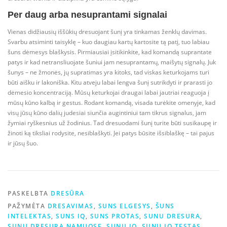
Per daug arba nesuprantami signalai
Vienas didžiausių iššūkių dresuojant šunį yra tinkamas ženklų davimas.
Svarbu atsiminti taisyklę – kuo daugiau kartų kartosite tą patį, tuo labiau
šuns dėmesys blaškysis. Pirmiausiai įsitikinkite, kad komandą suprantate
patys ir kad netransliuojate šuniui jam nesuprantamų, maišytų signalų. Juk
šunys – ne žmonės, jų supratimas yra kitoks, tad viskas keturkojams turi
būti aišku ir lakoniška. Kitu atveju labai lengva šunį sutrikdyti ir prarasti jo
dėmesio koncentraciją. Mūsų keturkojai draugai labai jautriai reaguoja į
mūsų kūno kalbą ir gestus. Rodant komandą, visada turėkite omenyje, kad
visų jūsų kūno dalių judesiai siunčia augintiniui tam tikrus signalus, jam
žymiai ryškesnius už žodinius. Tad dresuodami šunį turite būti susikaupę ir
žinoti ką tiksliai rodysite, nesiblaškyti. Jei patys būsite išsiblaškę – tai pajus
ir jūsų šuo.
PASKELBTA
DRESŪRA
PAŽYMĖTA
DRESAVIMAS
,
SUNS ELGESYS
,
ŠUNS
INTELEKTAS
,
SUNS IQ
,
SUNS PROTAS
,
SUNU DRESURA
,
SUNU DRESURA NAMUOSE
,
SUNU IQ
,
SUNU IQ TESTAS
,