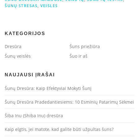
ŠUNŲ STRESAS
,
VEISLES
KATEGORIJOS
Dresūra
Šuns priežiūra
Šunų veislės
Šuo ir aš
NAUJAUSI ĮRAŠAI
Šunų Dresūra: Kaip Efektyviai Mokyti Šunį
Šunų Dresūra Pradedantiesiems: 10 Esminių Patarimų Sėkmei
Šiba Inu (Shiba Inu) dresūra
Kaip elgtis, jei matote, kad galite būti užpultas šuns?