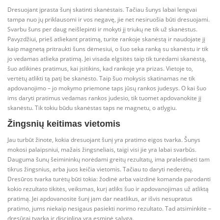
Dresuojant įprasta šunį skatinti skanėstais. Tačiau šunys labai lengvai
tampa nuo jų priklausomi ir vos negavę, jie net nesiruošia būti dresuojami.
Svarbu šuns per daug neišlepinti ir mokyti jį triukų ne tik už skanėstus.
Pavyzdžiui, prieš atliekant pratimą, turite rankoje skanėstą ir naudojate jį
kaip magnetą pritraukti šuns dėmesiui, o šuo seka ranką su skanėstu ir tik
jo vedamas atlieka pratimą. Jei visada elgsitės taip tik turėdami skanėstą,
šuo atlikinės pratimus, kai įsitikins, kad rankoje yra prizas. Vietoje to,
vertėtų atlikti tą patį be skanėsto. Taip šuo mokysis skatinamas ne tik
apdovanojimo – jo mokymo priemone taps jūsų rankos judesys. O kai šuo
ims daryti pratimus vedamas rankos judesio, tik tuomet apdovanokite jį
skanėstu. Tik tokiu būdu skanėstas taps ne magnetu, o atlygiu.
Žingsnių keitimas vietomis
Jau turbūt žinote, kokia dresuojant šunį yra pratimo eigos tvarka. Šunys
mokosi palaipsniui, mažais žingsneliais, taigi visi jie yra labai svarbūs.
Dauguma šunų šeimininkų norėdami greitų rezultatų, ima praleidinėti tam
tikrus žingsnius, arba juos keičia vietomis. Tačiau to daryti nederėtų.
Dresūros tvarka turėtų būti tokia: žodinė arba vaizdinė komanda parodanti
kokio rezultato tikitės, veiksmas, kurį atliks šuo ir apdovanojimas už atliktą
pratimą. Jei apdovanosite šunį jam dar neatlikus, ar išvis nesupratus
pratimo, jums niekaip nesigaus pasiekti norimo rezultato. Tad atsiminkite –
dresūrai tvarka ir disciplina yra esminė sąlyga.