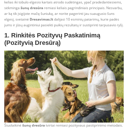
kelias iki tobulo elgesio kartais atrodo sudėtingas, ypač pradedantiesiems,
sėkminga
šunų dresūra
remiasi keliais pagrindiniais principais. Nesvarbu,
ar ką tik įsigijote mažą šuniuką, ar norite pagerinti jau suaugusio šuns
elgesį, svetainė
Dresavimas.lt
dalijasi 10 esminių patarimų, kurie padės
jums ir jūsų augintiniui pasiekti puikių rezultatų ir sustiprinti tarpusavio ryšį.
1. Rinkitės Pozityvų Paskatinimą
(Pozityvią Dresūrą)
Šiuolaikinė
šunų dresūra
tvirtai remiasi pozityvaus pastiprinimo metodais.