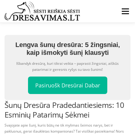
Eiti
prie
Meniu
turinio
Lengva šunų dresūra: 5 žingsniai,
kaip išmokyti šunį klausyti
Išbandyk dresūrą, kuri tikrai veikia – paprasti žingsniai, aiškūs
patarimai ir geresnis ryšys su tavo šunimi!
Pasiruošk Dresūrai Dabar
Šunų Dresūra Pradedantiesiems: 10
Esminių Patarimų Sėkmei
Svajojate apie šunį, kuris būtų ne tik mylimas šeimos narys, bet ir
paklusnus, gerai išauklėtas kompanionas? Tai visiškai pasiekiama! Nors