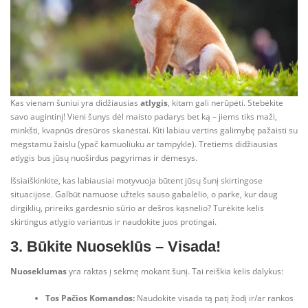
Kas vienam šuniui yra didžiausias
atlygis
, kitam gali nerūpėti. Stebėkite
savo augintinį! Vieni šunys dėl maisto padarys bet ką – jiems tiks maži,
minkšti, kvapnūs dresūros skanėstai. Kiti labiau vertins galimybę pažaisti su
mėgstamu žaislu (ypač kamuoliuku ar tampykle). Tretiems didžiausias
atlygis bus jūsų nuoširdus pagyrimas ir dėmesys.
Išsiaiškinkite, kas labiausiai motyvuoja būtent jūsų šunį skirtingose
situacijose. Galbūt namuose užteks sauso gabalėlio, o parke, kur daug
dirgiklių, prireiks gardesnio sūrio ar dešros kąsnelio? Turėkite kelis
skirtingus atlygio variantus ir naudokite juos protingai.
3. Būkite Nuoseklūs – Visada!
Nuoseklumas
yra raktas į sėkmę mokant šunį. Tai reiškia kelis dalykus:
Tos Pačios Komandos:
Naudokite visada tą patį žodį ir/ar rankos