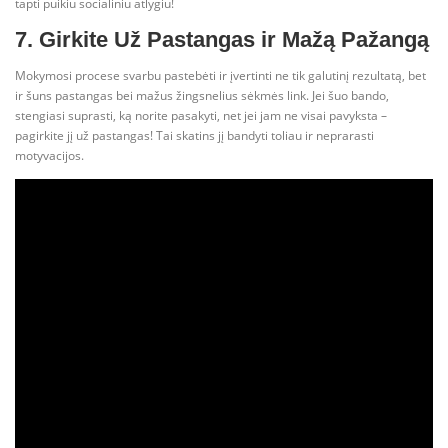
tapti puikiu socialiniu atlygiu!
7. Girkite Už Pastangas ir Mažą Pažangą
Mokymosi procese svarbu pastebėti ir įvertinti ne tik galutinį rezultatą, bet
ir šuns pastangas bei mažus žingsnelius sėkmės link. Jei šuo bando,
stengiasi suprasti, ką norite pasakyti, net jei jam ne visai pavyksta –
pagirkite jį už pastangas! Tai skatins jį bandyti toliau ir neprarasti
motyvacijos.