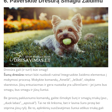
6. Paverskite Dresūrą Smagiu Žaidimu
Dresūra gali (ir turi!) būti smagi!
Šunų dresūra
neturi būti nuobodi rutina! Integruokite žaidimo elementus į
mokymosi procesą. Mokykite komandų „Atnešk“, „Ieškok“, slėpkite
skanėstus. Jūsų entuziazmas ir gera nuotaika yra užkrečiami – jei jums bus
smagu, bus smagu ir jūsų šuniui.
Be įprastų paklusnumo komandų, galite išmokyti šunį ir smagių triukų (pvz.,
„duok labas”, „apsisuk”). Tai ne tik linksma, bet ir lavina šuns protą bei
stiprina jūsų ryšį. Be to, aplinkinių susižavėjimas šuniui atlikus triuką gali