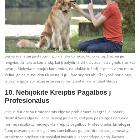
Šunys yra labai pastabūs ir puikiai skaito mūsų kūno kalbą. Dažnai jie
lengviau išmoksta komandą, kai ji palydima aiškiu vizualiniu signalu (rankos
gestu). Mokydami naujos komandos, naudokite ir žodį, ir gestą vienu metu.
Vėliau galėsite naudoti tik vieną iš jų – šuo supras abu. Tai ypač naudinga
triukšmingoje aplinkoje arba šuniui senstant ir prarandant klausą.
10. Nebijokite Kreiptis Pagalbos į
Profesionalus
Jei susiduriate su rimtesnėmis elgesio problemomis (agresija, baime,
destruktyviu elgesiu) arba tiesiog jaučiate, kad jūsų pastangos neduoda
norimų rezultatų, nedvejokite kreiptis pagalbos. Profesionalus
kinologas
,
šunų dresuotojas ar elgsenos specialistas gali įvertinti situaciją, nustatyti
problemos priežastis ir pasiūlyti individualų sprendimo planą. Kartais