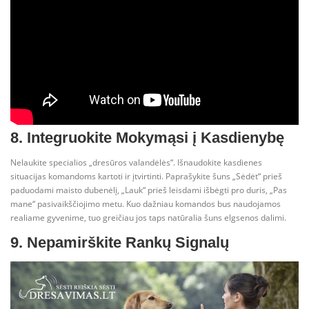
8. Integruokite Mokymąsi į Kasdienybę
Nelaukite specialios „dresūros valandėlės“. Išnaudokite kasdienes
situacijas komandoms kartoti ir įtvirtinti. Paprašykite šuns „Sėdėt“ prieš
paduodami maisto dubenėlį, „Lauk“ prieš leisdami išbėgti pro duris, „Pas
mane“ pasivaikščiojimo metu. Kuo dažniau komandos bus naudojamos
realiame gyvenime, tuo greičiau jos taps natūralia šuns elgsenos dalimi.
9. Nepamirškite Rankų Signalų