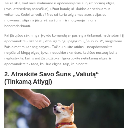
Tai reiškia, kad mes skatiname ir apdovanojame šunį už norimą elgesį
(pvz., atsisėdimą paprašius), užuot baudę už klaidas ar netinkamus
veiksmus. Kodėl tai veikia? Nes tai kuria teigiamas asociacijas su
mokymusi, stiprina jūsų ryšį su šunimi ir motyvuoja jį noriai
bendradarbiauti.
Kai jūsų šuo sėkmingai įvykdo komandą ar pasielgia tinkamai, nedelsdami jį
apdovanokite – skanėstu, džiaugsmingu pagyrimu „Šaunuolis!“, mėgstamo
žaislo metimu ar paglostymu. Tačiau būkite atidūs – neapdovanokite
netyčia už blogą elgesį (pvz., neduokite skanėsto, kad šuo nustotų loti, ar
neglostykite, kai jis ant jūsų užšoka). Ignoruokite netinkamą elgesį ir
apdovanokite tik tada, kai šuo elgiasi taip, kaip norite.
2. Atraskite Savo Šuns „Valiutą“
(Tinkamą Atlygį)