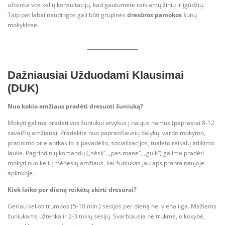
užtenka vos kelių konsultacijų, kad gautumėte reikiamų žinių ir įgūdžių.
Taip pat labai naudingos gali būti grupinės
dresūros pamokos
šunų
mokyklose.
Dažniausiai Užduodami Klausimai
(DUK)
Nuo kokio amžiaus pradėti dresuoti šuniuką?
Mokyti galima pradėti vos šuniukui atvykus į naujus namus (paprastai 8-12
savaičių amžiaus). Pradėkite nuo paprasčiausių dalykų: vardo mokymo,
pratinimo prie antkaklio ir pavadėlio, socializacijos, tualeto reikalų atlikimo
lauke. Pagrindinių komandų („sėsk“, „pas mane“, „gulk“) galima pradėti
mokyti nuo kelių mėnesių amžiaus, kai šuniukas jau apsipranta naujoje
aplinkoje.
Kiek laiko per dieną reikėtų skirti dresūrai?
Geriau kelios trumpos (5-10 min.) sesijos per dieną nei viena ilga. Mažiems
šuniukams užtenka ir 2-3 tokių sesijų. Svarbiausia ne trukmė, o kokybė,