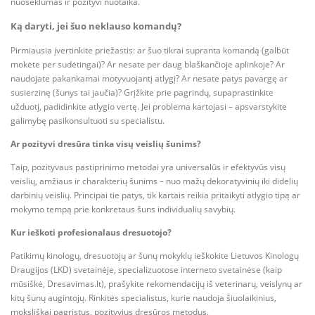
nuoseklumas ir pozityvi nuotaika.
Ką daryti, jei šuo neklauso komandų?
Pirmiausia įvertinkite priežastis: ar šuo tikrai supranta komandą (galbūt
mokėte per sudėtingai)? Ar nesate per daug blaškančioje aplinkoje? Ar
naudojate pakankamai motyvuojantį atlygį? Ar nesate patys pavargę ar
susierzinę (šunys tai jaučia)? Grįžkite prie pagrindų, supaprastinkite
užduotį, padidinkite atlygio vertę. Jei problema kartojasi – apsvarstykite
galimybę pasikonsultuoti su specialistu.
Ar pozityvi dresūra tinka visų veislių šunims?
Taip, pozityvaus pastiprinimo metodai yra universalūs ir efektyvūs visų
veislių, amžiaus ir charakterių šunims – nuo mažų dekoratyvinių iki didelių
darbinių veislių. Principai tie patys, tik kartais reikia pritaikyti atlygio tipą ar
mokymo tempą prie konkretaus šuns individualių savybių.
Kur ieškoti profesionalaus dresuotojo?
Patikimų kinologų, dresuotojų ar šunų mokyklų ieškokite Lietuvos Kinologų
Draugijos (LKD) svetainėje, specializuotose interneto svetainėse (kaip
mūsiškė, Dresavimas.lt), prašykite rekomendacijų iš veterinarų, veislynų ar
kitų šunų augintojų. Rinkitės specialistus, kurie naudoja šiuolaikinius,
moksliškai pagrįstus, pozityvius dresūros metodus.