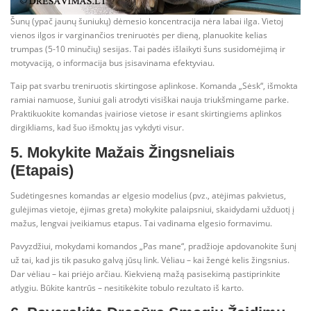
Šunų (ypač jaunų šuniukų) dėmesio koncentracija nėra labai ilga. Vietoj
vienos ilgos ir varginančios treniruotės per dieną, planuokite kelias
trumpas (5-10 minučių) sesijas. Tai padės išlaikyti šuns susidomėjimą ir
motyvaciją, o informacija bus įsisavinama efektyviau.
Taip pat svarbu treniruotis skirtingose aplinkose. Komanda „Sėsk“, išmokta
ramiai namuose, šuniui gali atrodyti visiškai nauja triukšmingame parke.
Praktikuokite komandas įvairiose vietose ir esant skirtingiems aplinkos
dirgikliams, kad šuo išmoktų jas vykdyti visur.
5. Mokykite Mažais Žingsneliais
(Etapais)
Sudėtingesnes komandas ar elgesio modelius (pvz., atėjimas pakvietus,
gulėjimas vietoje, ėjimas greta) mokykite palaipsniui, skaidydami užduotį į
mažus, lengvai įveikiamus etapus. Tai vadinama elgesio formavimu.
Pavyzdžiui, mokydami komandos „Pas mane“, pradžioje apdovanokite šunį
už tai, kad jis tik pasuko galvą jūsų link. Vėliau – kai žengė kelis žingsnius.
Dar vėliau – kai priėjo arčiau. Kiekvieną mažą pasisekimą pastiprinkite
atlygiu. Būkite kantrūs – nesitikėkite tobulo rezultato iš karto.