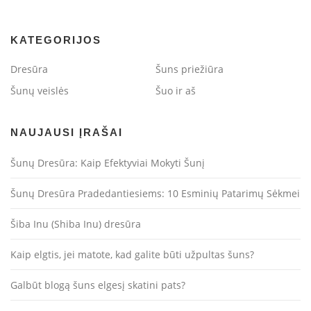
KATEGORIJOS
Dresūra
Šuns priežiūra
Šunų veislės
Šuo ir aš
NAUJAUSI ĮRAŠAI
Šunų Dresūra: Kaip Efektyviai Mokyti Šunį
Šunų Dresūra Pradedantiesiems: 10 Esminių Patarimų Sėkmei
Šiba Inu (Shiba Inu) dresūra
Kaip elgtis, jei matote, kad galite būti užpultas šuns?
Galbūt blogą šuns elgesį skatini pats?