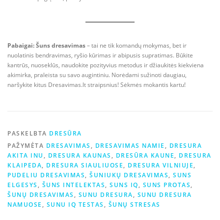
Pabaigai:
Šuns dresavimas
– tai ne tik komandų mokymas, bet ir
nuolatinis bendravimas, ryšio kūrimas ir abipusis supratimas. Būkite
kantrūs, nuoseklūs, naudokite pozityvius metodus ir džiaukitės kiekviena
akimirka, praleista su savo augintiniu. Norėdami sužinoti daugiau,
naršykite kitus Dresavimas.lt straipsnius! Sėkmės mokantis kartu!
PASKELBTA
DRESŪRA
PAŽYMĖTA
DRESAVIMAS
,
DRESAVIMAS NAMIE
,
DRESURA
AKITA INU
,
DRESURA KAUNAS
,
DRESŪRA KAUNE
,
DRESURA
KLAIPEDA
,
DRESURA SIAULIUOSE
,
DRESURA VILNIUJE
,
PUDELIU DRESAVIMAS
,
ŠUNIUKŲ DRESAVIMAS
,
SUNS
ELGESYS
,
ŠUNS INTELEKTAS
,
SUNS IQ
,
SUNS PROTAS
,
ŠUNŲ DRESAVIMAS
,
SUNU DRESURA
,
SUNU DRESURA
NAMUOSE
,
SUNU IQ TESTAS
,
ŠUNŲ STRESAS