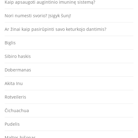
Kaip apsaugoti augintinio imuninę sistemą?
Nori numesti svorio? Įsigyk šunį!
Ar žinai kaip pasirūpinti savo keturkojo dantimis?
Biglis
Sibiro haskis
Dobermanas
Akita Inu
Rotveileris
Čichuachua
Pudelis
Maltos bišonas