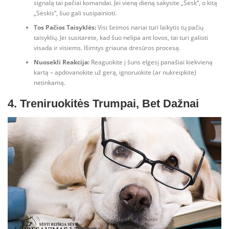
signalą tai pačiai komandai. Jei vieną dieną sakysite „Sėsk“, o kitą
„Sėskis“, šuo gali susipainioti.
Tos Pačios Taisyklės:
Visi šeimos nariai turi laikytis tų pačių
taisyklių. Jei susitarėte, kad šuo nelipa ant lovos, tai turi galioti
visada ir visiems. Išimtys griauna dresūros procesą.
Nuosekli Reakcija:
Reaguokite į šuns elgesį panašiai kiekvieną
kartą – apdovanokite už gerą, ignoruokite (ar nukreipkite)
netinkamą.
4. Treniruokitės Trumpai, Bet Dažnai