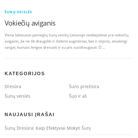
ŠUNŲ VEISLĖS
Vokiečių aviganis
Viena labiausiai pamėgtų šunų veislių Lietuvoje neabejotinai yra vokiečių
aviganis. Jie ne tik draugiški ir ištikimi augintiniai, bet ir stiprūs, atsakingi
sargai, kuriuos lengva dresuoti ir su jais susidraugauti. O …
KATEGORIJOS
Dresūra
Šuns priežiūra
Šunų veislės
Šuo ir aš
NAUJAUSI ĮRAŠAI
Šunų Dresūra: Kaip Efektyviai Mokyti Šunį