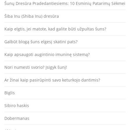
Šunų Dresūra Pradedantiesiems: 10 Esminių Patarimų Sėkmei
Šiba Inu (Shiba Inu) dresūra
Kaip elgtis, jei matote, kad galite būti užpultas šuns?
Galbūt blogą šuns elgesį skatini pats?
Kaip apsaugoti augintinio imuninę sistemą?
Nori numesti svorio? Įsigyk šunį!
Ar žinai kaip pasirūpinti savo keturkojo dantimis?
Biglis
Sibiro haskis
Dobermanas