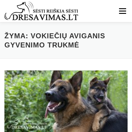
Eiti
prie
Meniu
turinio
ŽYMA:
VOKIEČIŲ AVIGANIS
GYVENIMO TRUKMĖ