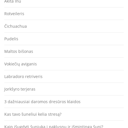
Akita Inu
Rotveileris
Čichuachua
Pudelis
Maltos bišonas
Vokiečių aviganis
Labradoro retriveris
Jorkšyro terjeras
3 dažniausiai daromos dresūros klaidos
Kas tavo šuneliui kelia stresą?
Kaip išugdyti šuniuką į paklusnų ir išmintingą šunį?