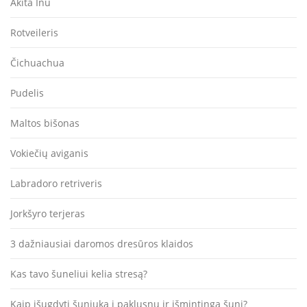
Akita Inu
Rotveileris
Čichuachua
Pudelis
Maltos bišonas
Vokiečių aviganis
Labradoro retriveris
Jorkšyro terjeras
3 dažniausiai daromos dresūros klaidos
Kas tavo šuneliui kelia stresą?
Kaip išugdyti šuniuką į paklusnų ir išmintingą šunį?