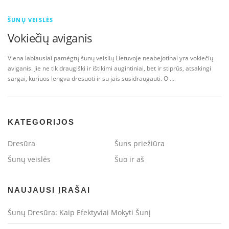
ŠUNŲ VEISLĖS
Vokiečių aviganis
Viena labiausiai pamėgtų šunų veislių Lietuvoje neabejotinai yra vokiečių
aviganis. Jie ne tik draugiški ir ištikimi augintiniai, bet ir stiprūs, atsakingi
sargai, kuriuos lengva dresuoti ir su jais susidraugauti. O …
KATEGORIJOS
Dresūra
Šuns priežiūra
Šunų veislės
Šuo ir aš
NAUJAUSI ĮRAŠAI
Šunų Dresūra: Kaip Efektyviai Mokyti Šunį