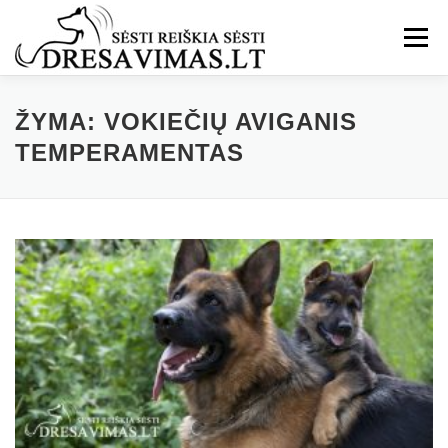
Eiti
prie
Meniu
turinio
ŽYMA:
VOKIEČIŲ AVIGANIS
TEMPERAMENTAS