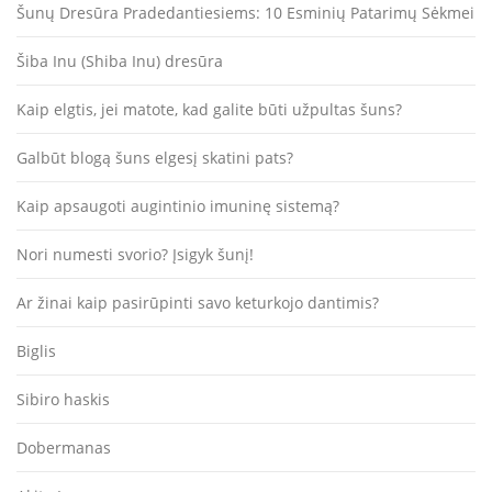
Šunų Dresūra Pradedantiesiems: 10 Esminių Patarimų Sėkmei
Šiba Inu (Shiba Inu) dresūra
Kaip elgtis, jei matote, kad galite būti užpultas šuns?
Galbūt blogą šuns elgesį skatini pats?
Kaip apsaugoti augintinio imuninę sistemą?
Nori numesti svorio? Įsigyk šunį!
Ar žinai kaip pasirūpinti savo keturkojo dantimis?
Biglis
Sibiro haskis
Dobermanas